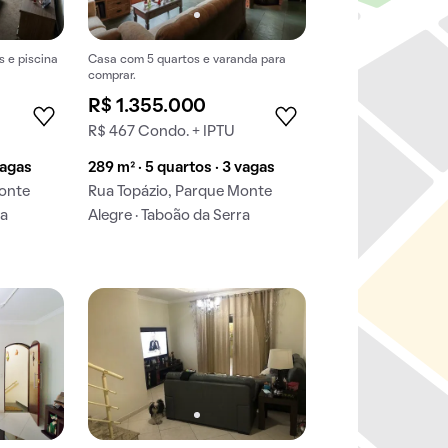
 e piscina
Casa com 5 quartos e varanda para
comprar.
R$ 1.355.000
R$ 467 Condo. + IPTU
vagas
289 m² · 5 quartos · 3 vagas
Monte
Rua Topázio, Parque Monte
ra
Alegre · Taboão da Serra