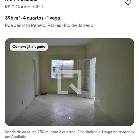
R$ 0 Condo. + IPTU
396 m² · 4 quartos · 1 vaga
Rua Jacinto Rebelo, Pilares · Rio de Janeiro
Compre já alugado
Venda de casa, de 250 m² com 3 quartos, 2 banheiros e 1 vaga na garagem
em Abolição.