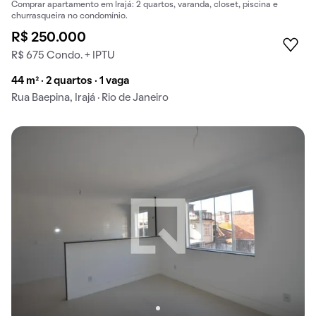
Comprar apartamento em Irajá: 2 quartos, varanda, closet, piscina e
churrasqueira no condomínio.
R$ 250.000
R$ 675 Condo. + IPTU
44 m² · 2 quartos · 1 vaga
Rua Baepina, Irajá · Rio de Janeiro