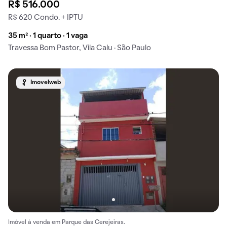
R$ 516.000
R$ 620 Condo. + IPTU
35 m² · 1 quarto · 1 vaga
Travessa Bom Pastor, Vila Calu · São Paulo
Imovelweb
Imóvel à venda em Parque das Cerejeiras.