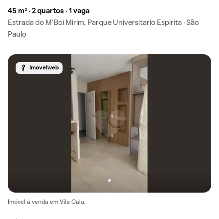
45 m² · 2 quartos · 1 vaga
Estrada do M'Boi Mirim, Parque Universitario Espirita · São
Paulo
Imovelweb
Imóvel à venda em Vila Calu.