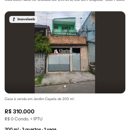
Imovelweb
Casa à venda em Jardim Capela de 200 m².
R$ 310.000
R$ 0 Condo. + IPTU
200 m² · 3 quartos · 1 vaga