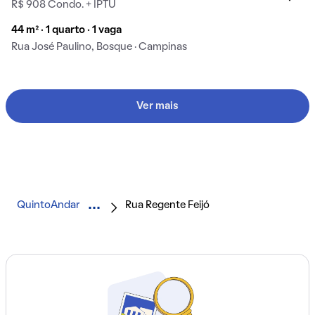
R$ 908 Condo. + IPTU
44 m² · 1 quarto · 1 vaga
Rua José Paulino, Bosque · Campinas
Ver mais
QuintoAndar
Rua Regente Feijó