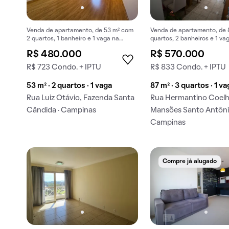
Venda de apartamento, de 53 m² com
Venda de apartamento, de 
2 quartos, 1 banheiro e 1 vaga na
quartos, 2 banheiros e 1 va
garagem em Fazenda Santa Cândida.
garagem em Mansões Santo
R$ 480.000
R$ 570.000
R$ 723 Condo. + IPTU
R$ 833 Condo. + IPTU
53 m² · 2 quartos · 1 vaga
87 m² · 3 quartos · 1 v
Rua Luiz Otávio, Fazenda Santa
Rua Hermantino Coelh
Cândida · Campinas
Mansões Santo Antôni
Campinas
Compre já alugado