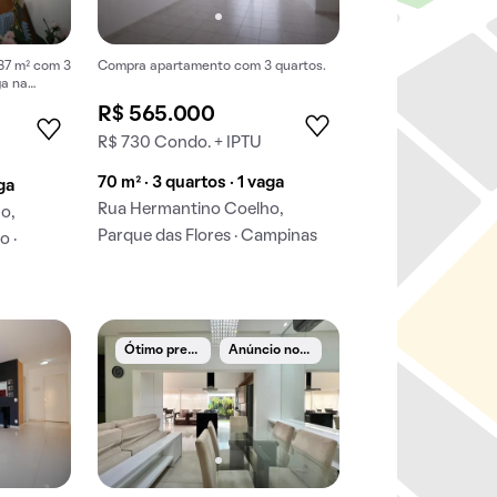
87 m² com 3
Compra apartamento com 3 quartos.
ga na
 Antônio.
R$ 565.000
R$ 730 Condo. + IPTU
70 m² · 3 quartos · 1 vaga
aga
Rua Hermantino Coelho,
o,
Parque das Flores · Campinas
o ·
Ó
timo preço
A
núncio novo