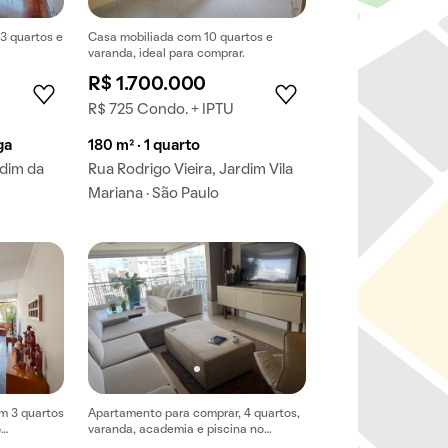
3 quartos e
Casa mobiliada com 10 quartos e
varanda, ideal para comprar.
R$ 1.700.000
U
R$ 725 Condo. + IPTU
ga
180 m² · 1 quarto
rdim da
Rua Rodrigo Vieira, Jardim Vila
Mariana · São Paulo
m 3 quartos
Apartamento para comprar, 4 quartos,
o
varanda, academia e piscina no
imais.
condomínio, mobiliado.