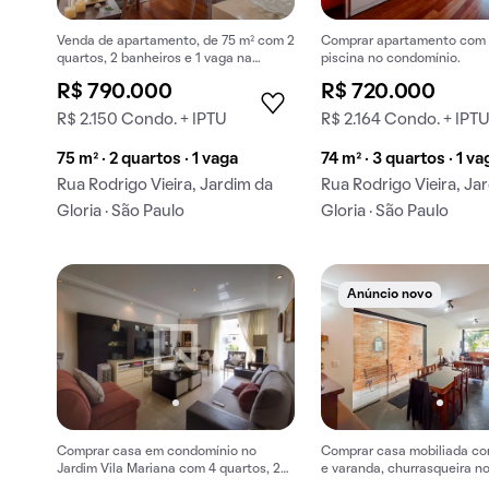
Venda de apartamento, de 75 m² com 2
Comprar apartamento com 
quartos, 2 banheiros e 1 vaga na
piscina no condomínio.
garagem em Jardim da Gloria.
R$ 790.000
R$ 720.000
R$ 2.150 Condo. + IPTU
R$ 2.164 Condo. + IPT
75 m² · 2 quartos · 1 vaga
74 m² · 3 quartos · 1 va
Rua Rodrigo Vieira, Jardim da
Rua Rodrigo Vieira, Ja
Gloria · São Paulo
Gloria · São Paulo
Anúncio novo
Comprar casa em condomínio no
Comprar casa mobiliada co
Jardim Vila Mariana com 4 quartos, 2
e varanda, churrasqueira n
suítes e churrasqueira.
condomínio. Aceitam-se an