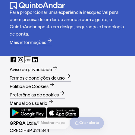
Para proporcionar uma experiência inesquecível para
quem precisa de um lar ou anuncia com a gente, o
QuintoAndar aposta em design, segurança e tecnologia
de ponta.
Mais informações
Aviso de privacidade
Termos e condições de uso
Política de Cookies
Preferências de cookies
Manual do usuário
GRPQA Ltda.
Mostrar mapa
Criar alerta
CRECI-SP J24.344