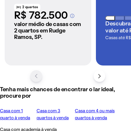
2 quartos
R$ 782.500
A partir dos imóveis
anunciados pelo
Descubra
valor médio de casas com
QuintoAndar
2 quartos em Rudge
valor até
Ramos, SP.
Casas até R$
Tenha mais chances de encontrar o lar ideal,
procure por
Casa com 1
Casa com 3
Casa com 4 ou mais
quarto à venda
quartos à venda
quartos à venda
Casa com academia à venda