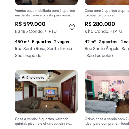
Venda: casa mobiliada com 5 quartos
Casa com 2 quartos e quint
em Santa Teresa pronta para você
Excelente compra!
comprar!
R$ 599.000
R$ 280.000
R$ 185 Condo. + IPTU
R$ 0 Condo. + IPTU
450 m² · 5 quartos · 2 vagas
42 m² · 2 quartos · 4 v
Rua Santa Rosa, Santa Teresa ·
Rua Santo Ângelo, San
São Leopoldo
· São Leopoldo
Anúncio novo
Casa à venda: 6 quartos, varanda,
Ótima casa à venda com 2 
quintal, piscina e churrasqueira no
Ideal para comprar em loca
condomínio.
privilegiada.