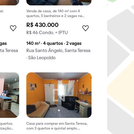
al.
Venda de casa, de 140 m² com 4
quartos, 5 banheiros e 2 vagas na
garagem em Santa Teresa.
R$ 430.000
R$ 46 Condo. + IPTU
agas
140 m² · 4 quartos · 2 vagas
ta Teresa
Rua Santo Ângelo, Santa Teresa
· São Leopoldo
quartos.
Casa para comprar em Santa Teresa,
lização
com 3 quartos e quintal amplo.
Excelente oportunidade de compra.