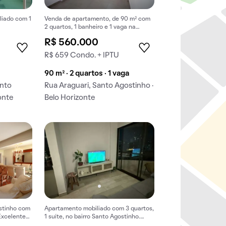
liado com 1
Venda de apartamento, de 90 m² com
2 quartos, 1 banheiro e 1 vaga na
garagem em Santo Agostinho.
R$ 560.000
R$ 659 Condo. + IPTU
90 m² · 2 quartos · 1 vaga
anto
Rua Araguari, Santo Agostinho ·
onte
Belo Horizonte
stinho com
Apartamento mobiliado com 3 quartos,
 Excelente
1 suíte, no bairro Santo Agostinho.
Ideal para comprar e morar com