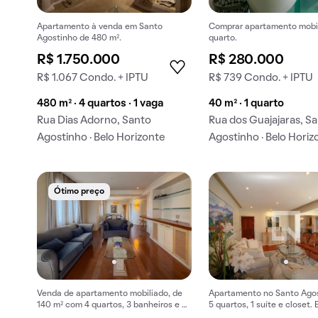
Apartamento à venda em Santo
Comprar apartamento mobi
Agostinho de 480 m².
quarto.
R$ 1.750.000
R$ 280.000
R$ 1.067 Condo. + IPTU
R$ 739 Condo. + IPTU
480 m² · 4 quartos · 1 vaga
40 m² · 1 quarto
Rua Dias Adorno, Santo
Rua dos Guajajaras, S
Agostinho · Belo Horizonte
Agostinho · Belo Horiz
Ótimo preço
Venda de apartamento mobiliado, de
Apartamento no Santo Ago
140 m² com 4 quartos, 3 banheiros e 2
5 quartos, 1 suíte e closet.
vagas na garagem em Santo
opção de compra.