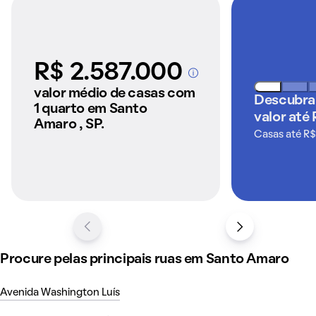
R$ 2.587.000
A partir dos imóveis
anunciados pelo
valor médio de casas com
Descubra
QuintoAndar
1 quarto em Santo
valor até
Amaro , SP.
Casas até R$
Procure pelas principais ruas em Santo Amaro
Avenida Washington Luís