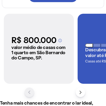
R$ 800.000
A partir dos imóveis
anunciados pelo
valor médio de casas com
Descubra
QuintoAndar
1 quarto em São Bernardo
valor até 
do Campo, SP.
Casas até R$
Tenha mais chances de encontrar o lar ideal,