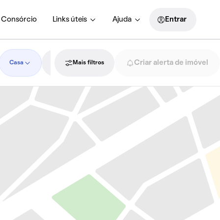
Consórcio
Links úteis
Ajuda
Entrar
Criar alerta de imóvel
Casa
Data de publicação
Mais filtros
1+ quartos
1+ banhei