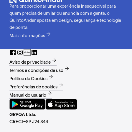
Para proporcionar uma experiência inesquecível para
quem precisa de um lar ou anuncia com a gente, o
QuintoAndar aposta em design, segurança e tecnologia
de ponta.
Mais informações
Aviso de privacidade
Termos e condições de uso
Política de Cookies
Preferências de cookies
Manual do usuário
GRPQA Ltda.
CRECI-SP J24.344
|