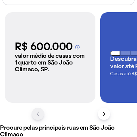
R$ 600.000
A partir dos imóveis
anunciados pelo
valor médio de casas com
Descubra
QuintoAndar
1 quarto em São João
valor até
Clímaco, SP.
Casas até R$
Procure pelas principais ruas em São João
Climaco