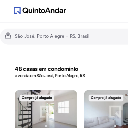
48
casas em condomínio
à venda em São José, Porto Alegre, RS
Compre já alugado
Compre já alugado