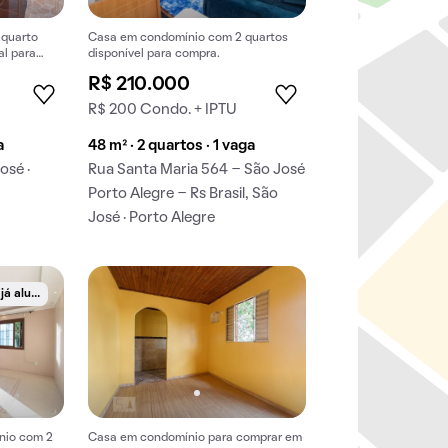
 quarto
Casa em condomínio com 2 quartos
al para
disponível para compra.
usividade.
R$ 210.000
R$ 200 Condo. + IPTU
a
48 m² · 2 quartos · 1 vaga
osé ·
Rua Santa Maria 564 - São José
Porto Alegre - Rs Brasil, São
José · Porto Alegre
C
ompre já alugado
nio com 2
Casa em condomínio para comprar em