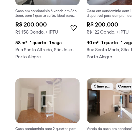
Casa em condomínio à venda em São
Casa em condomínio com 1
José, com 1 quarto suíte. Ideal para
disponível para compra. Ide
quem busca conforto e praticidades.
quem busca conforto e excl
R$ 200.000
R$ 200.000
R$ 158 Condo. + IPTU
R$ 122 Condo. + IPTU
58 m² · 1 quarto · 1 vaga
40 m² · 1 quarto · 1 vag
Rua Santo Alfredo, São José ·
Rua Santa Maria, São J
Porto Alegre
Porto Alegre
Ó
timo preço
Casa condomínio com 2 quartos para
Venda de casa em condomí