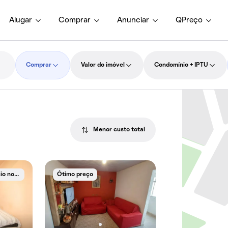
Alugar
Comprar
Anunciar
QPreço
Comprar
Valor do imóvel
Condomínio + IPTU
Menor custo total
A
núncio novo
Ótimo preço