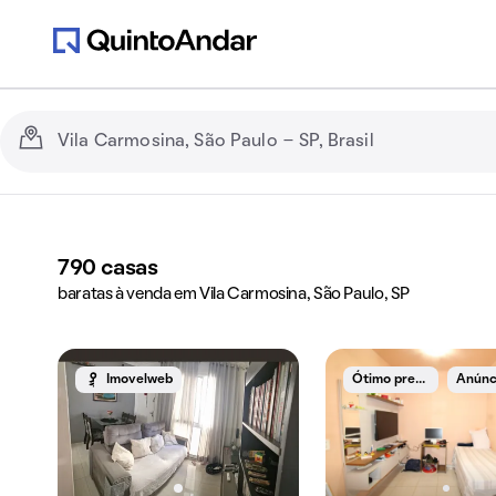
790
casas
baratas à venda em Vila Carmosina, São Paulo, SP
Ó
timo preço
Imovelweb