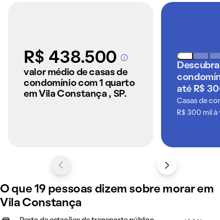
R$ 438.500
A partir dos imóveis
Descubra
anunciados pelo
valor médio de casas de
condomín
QuintoAndar
condomínio com 1 quarto
até R$ 30
em Vila Constança , SP.
Casas de co
R$ 300 mil à
O que 19 pessoas dizem sobre morar em
Vila Constança