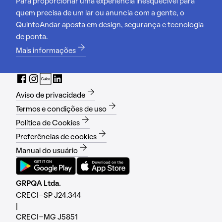
Para proporcionar uma experiência inesquecível para
quem precisa de um lar ou anuncia com a gente, o
QuintoAndar aposta em design, segurança e tecnologia
de ponta.
Mais informações
Aviso de privacidade
Termos e condições de uso
Política de Cookies
Preferências de cookies
Manual do usuário
GRPQA Ltda.
CRECI-SP J24.344
|
CRECI-MG J5851