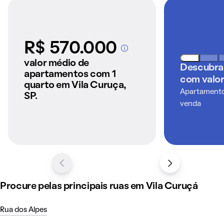
R$ 570.000
A partir dos imóveis
anunciados pelo
valor médio de
Descubra
QuintoAndar
apartamentos com 1
com valor
quarto em Vila Curuça,
Apartamentos
SP.
venda
Procure pelas principais ruas em Vila Curuçá
Rua dos Alpes