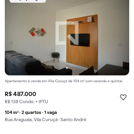
Apartamento à venda em Vila Curuçá de 104 m² com varanda e quintal.
R$ 487.000
R$ 138 Condo. + IPTU
104 m² · 2 quartos · 1 vaga
Rua Araguaia, Vila Curuçá · Santo André