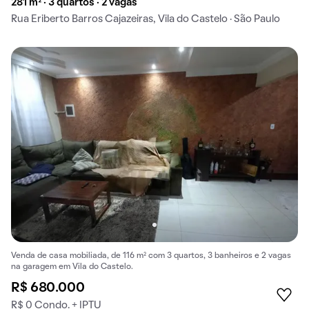
281 m² · 3 quartos · 2 vagas
Rua Eriberto Barros Cajazeiras, Vila do Castelo · São Paulo
Venda de casa mobiliada, de 116 m² com 3 quartos, 3 banheiros e 2 vagas
na garagem em Vila do Castelo.
R$ 680.000
R$ 0 Condo. + IPTU