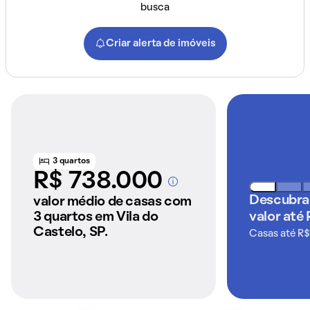
busca
Criar alerta de imóveis
3 quartos
R$ 738.000
A partir dos imóveis
anunciados pelo
Descubra
valor médio de casas com
QuintoAndar
3 quartos em Vila do
valor até
Castelo, SP.
Casas até R$