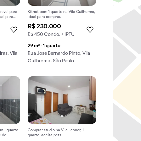
nível para
Kitnet com 1 quarto na Vila Guilherme,
eal para
ideal para comprar.
ico.
R$ 230.000
R$ 450 Condo. + IPTU
29 m² · 1 quarto
as, Vila
Rua José Bernardo Pinto, Vila
Guilherme · São Paulo
om 1 quarto
Comprar studio na Vila Leonor, 1
e de
quarto, aceita pets.