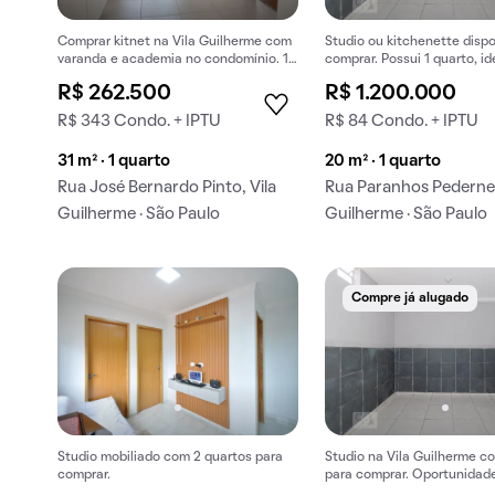
Comprar kitnet na Vila Guilherme com
Studio ou kitchenette dispo
varanda e academia no condomínio. 1
comprar. Possui 1 quarto, id
suíte disponível.
quem busca um espaço prát
R$ 262.500
R$ 1.200.000
R$ 343 Condo. + IPTU
R$ 84 Condo. + IPTU
31 m² · 1 quarto
20 m² · 1 quarto
Rua José Bernardo Pinto, Vila
Rua Paranhos Pederneir
Guilherme · São Paulo
Guilherme · São Paulo
Compre já alugado
Studio mobiliado com 2 quartos para
Studio na Vila Guilherme c
comprar.
para comprar. Oportunidad
compra única.