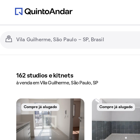
162
studios e kitnets
à venda em Vila Guilherme, São Paulo, SP
Compre já alugado
Compre já alugado