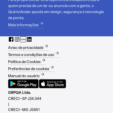
Para proporcionar uma experiência inesquecível para
quem precisa de um lar ou anuncia com a gente, o
QuintoAndar aposta em design, segurança e tecnologia
de ponta.
Mais informações
Aviso de privacidade
Termos e condições de uso
Política de Cookies
Preferências de cookies
Manual do usuário
GRPQA Ltda.
CRECI-SP J24.344
|
CRECI-MG J5851