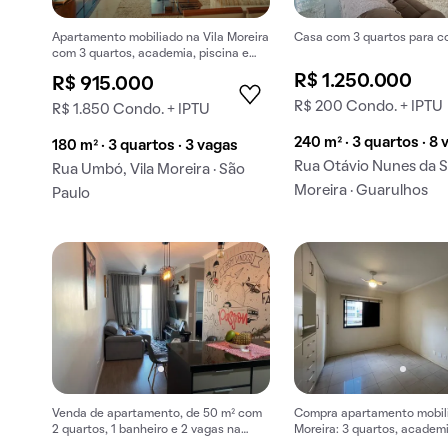
Apartamento mobiliado na Vila Moreira
Casa com 3 quartos para c
com 3 quartos, academia, piscina e
churrasqueira. Ideal para comprar.
R$ 1.250.000
R$ 915.000
R$ 200 Condo. + IPTU
R$ 1.850 Condo. + IPTU
240 m² · 3 quartos · 8
180 m² · 3 quartos · 3 vagas
Rua Otávio Nunes da Sil
Rua Umbó, Vila Moreira · São
Moreira · Guarulhos
Paulo
Venda de apartamento, de 50 m² com
Compra apartamento mobili
2 quartos, 1 banheiro e 2 vagas na
Moreira: 3 quartos, academi
garagem em Vila Moreira.
churrasqueira, piscina, acei