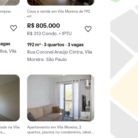
omprar.
Casa à venda em Vila Moreira de 192
m².
R$ 805.000
R$ 313 Condo. + IPTU
 vagas
192 m² · 3 quartos · 3 vagas
va, Vila
Rua Coronel Araújo Cintra, Vila
Moreira · São Paulo
ado na Vila
Apartamento em Vila Moreira, 2
a,
quartos, piscina no condomínio, ideal
ta animais.
para comprar.