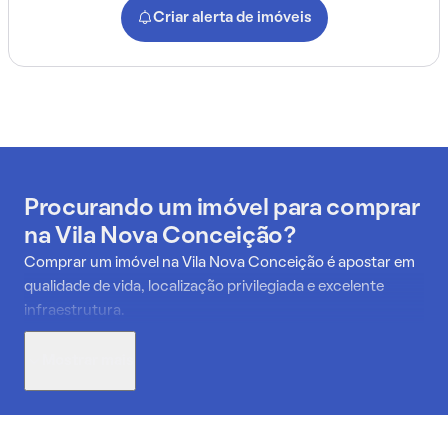
Criar alerta de imóveis
Procurando um imóvel para comprar
na Vila Nova Conceição?
Comprar um imóvel na Vila Nova Conceição é apostar em
qualidade de vida, localização privilegiada e excelente
infraestrutura.
Considerado um dos bairros mais valorizados da zona sul
Mostrar mais
de São Paulo, ele oferece ruas arborizadas, segurança,
serviços de alto padrão e proximidade com regiões
estratégicas como Moema, Vila Olímpia e Itaim Bibi. Além