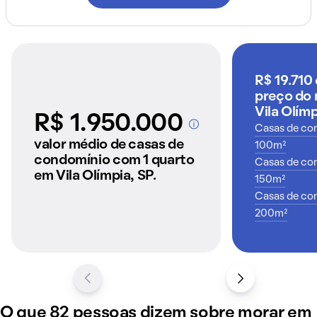
R$ 19.710
preço do 
Vila Olímp
R$ 1.950.000
Casas de co
A partir dos imóveis
anunciados pelo
valor médio de casas de
100m²
QuintoAndar
condomínio com 1 quarto
Casas de co
em Vila Olímpia, SP.
150m²
Casas de co
200m²
O que 82 pessoas dizem sobre morar em