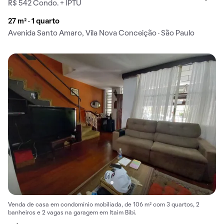
R$ 542 Condo. + IPTU
27 m² · 1 quarto
Avenida Santo Amaro, Vila Nova Conceição · São Paulo
Venda de casa em condomínio mobiliada, de 106 m² com 3 quartos, 2
banheiros e 2 vagas na garagem em Itaim Bibi.