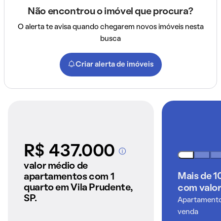
Não encontrou o imóvel que procura?
O alerta te avisa quando chegarem novos imóveis nesta
busca
Criar alerta de imóveis
R$ 437.000
A partir dos imóveis
anunciados pelo
valor médio de
QuintoAndar
Mais de 1
apartamentos com 1
quarto em Vila Prudente,
com valor
SP.
Apartamentos
venda