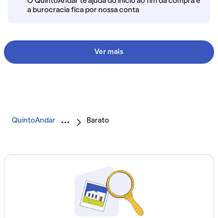
O QuintoAndar te ajuda do início ao fim da compra e
a burocracia fica por nossa conta
Ver mais
QuintoAndar
Barato