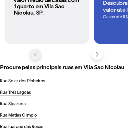
valor médio de casas com
Descubra
QuintoAndar
1 quarto em Vila Sao
valor até
Nicolau, SP.
Casas até R$
Procure pelas principais ruas em Vila Sao Nicolau
Rua Solar dos Pinheiros
Rua Três Lagoas
Rua Siparuna
Rua Matias Olímpio
Rua Igarapé das Rosas