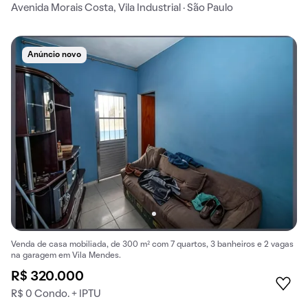
Avenida Morais Costa, Vila Industrial · São Paulo
Anúncio novo
Venda de casa mobiliada, de 300 m² com 7 quartos, 3 banheiros e 2 vagas
na garagem em Vila Mendes.
R$ 320.000
R$ 0 Condo. + IPTU