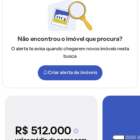
Não encontrou o imóvel que procura?
O alerta te avisa quando chegarem novos imóveis nesta
busca
Criar alerta de imóveis
R$ 512.000
A partir dos imóveis
anunciados pelo