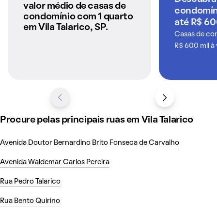
anunciados pelo
valor médio de casas de
condomín
QuintoAndar
condomínio com 1 quarto
até R$ 60
em Vila Talarico, SP.
Casas de co
R$ 600 mil à
Procure pelas principais ruas em Vila Talarico
Avenida Doutor Bernardino Brito Fonseca de Carvalho
Avenida Waldemar Carlos Pereira
Rua Pedro Talarico
Rua Bento Quirino