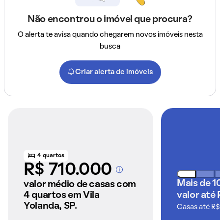
Não encontrou o imóvel que procura?
O alerta te avisa quando chegarem novos imóveis nesta
busca
Criar alerta de imóveis
4 quartos
R$ 710.000
A partir dos imóveis
anunciados pelo
Mais de 1
valor médio de casas com
QuintoAndar
4 quartos em Vila
valor até
Yolanda, SP.
Casas até R$