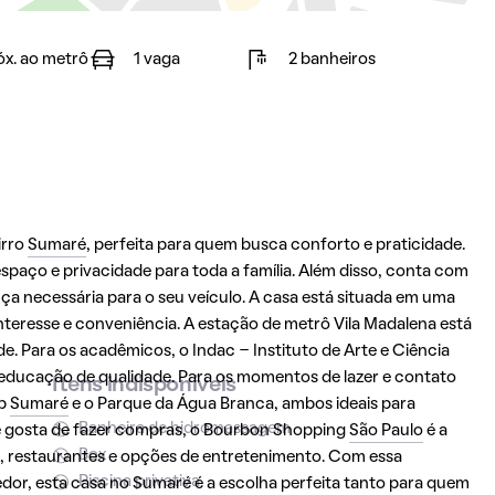
óx. ao metrô
1 vaga
2 banheiros
irro
Sumaré
, perfeita para quem busca conforto e praticidade.
espaço e privacidade para toda a família. Além disso, conta com
 necessária para o seu veículo. A casa está situada em uma
interesse e conveniência. A estação de metrô Vila Madalena está
ade. Para os acadêmicos, o Indac - Instituto de Arte e Ciência
educação de qualidade. Para os momentos de lazer e contato
Itens indisponíveis
sp
Sumaré
e o Parque da Água Branca, ambos ideais para
Banheira de hidromassagem
você gosta de fazer compras, o Bourbon Shopping
São Paulo
é a
Box
s, restaurantes e opções de entretenimento. Com essa
Piscina privativa
redor, esta casa no
Sumaré
é a escolha perfeita tanto para quem