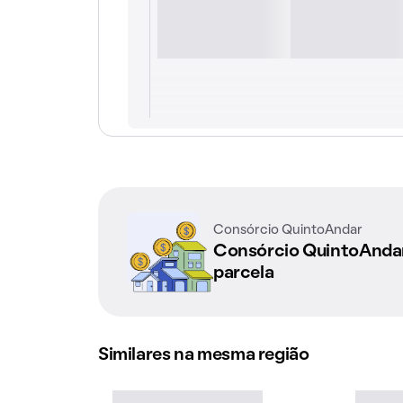
Consórcio QuintoAndar
Consórcio QuintoAnd
parcela
Similares na mesma região