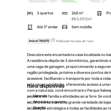
3 quartos
268 m²
Pr
R$ 5.597/m²
Até 3° andar
Sem mobília
Imóvel 760670
Publicado há mais de 1 ano
Descubra esta encantadora casa localizada no ba
A residência dispõe de 3 dormitórios, garantindo 
uma vaga de garagem, proporcionando a segurança
região privilegiada, próxima a diversos pontos de 
acessível, facilitando o transporte por toda a cid
está nas proximidades, oferecendo acesso a uma 
Itens disponíveis
com a natureza, você encontrará o Parque Sabe
Varanda
passeios em família e atividades ao ar livre. Se 
Armários no quarto
escolha certa, com uma grande variedade de loja
Quintal
localização estratégica e todas as facilidades ao 