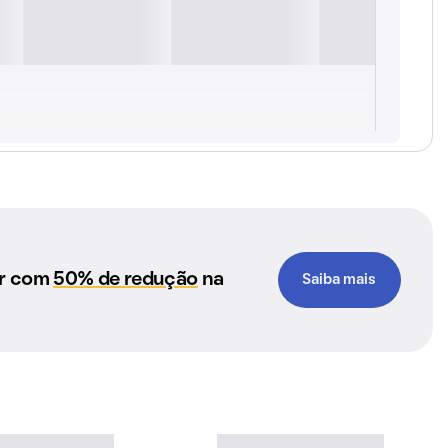
ar com
50% de redução
na
Saiba mais