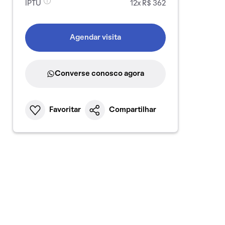
IPTU
12x R$ 362
Agendar visita
Converse conosco agora
Favoritar
Compartilhar