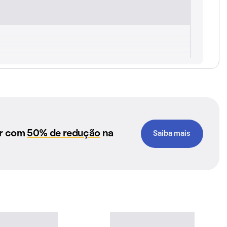
ar com
50% de redução
na
Saiba mais