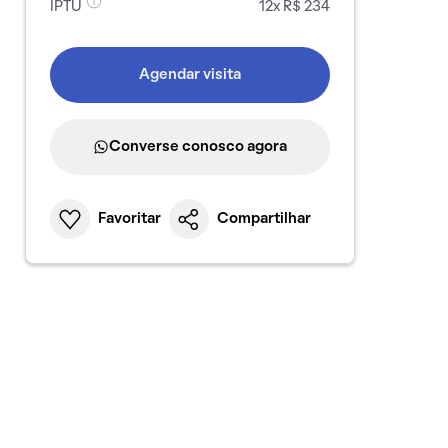
IPTU
12x R$ 234
Agendar visita
Converse conosco agora
Favoritar
Compartilhar