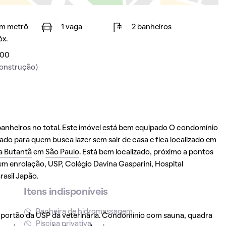
m metrô
1 vaga
2 banheiros
óx.
00
onstrução)
anheiros no total. Este imóvel está bem equipado O condomínio
do para quem busca lazer sem sair de casa e fica localizado em
la Butantã
em
São Paulo
. Está bem localizado, próximo a pontos
sem enrolação, USP, Colégio Davina Gasparini, Hospital
rasil Japão.
Itens indisponíveis
Banheira de hidromassagem
o portão da USP da veterinária. Condomínio com sauna, quadra
Piscina privativa