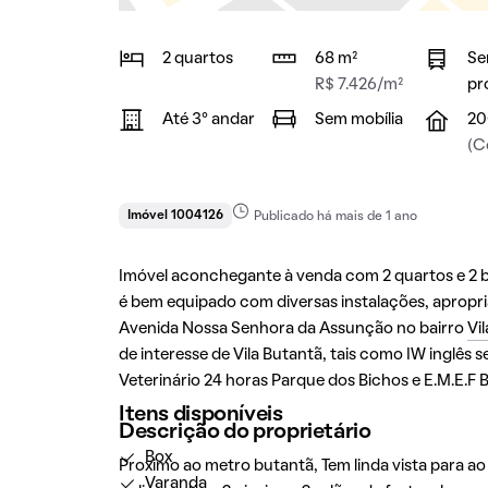
2 quartos
68 m²
Se
R$ 7.426/m²
pr
Até 3° andar
Sem mobília
20
(C
Imóvel 1004126
Publicado há mais de 1 ano
Imóvel aconchegante à venda com 2 quartos e 2 b
é bem equipado com diversas instalações, apropria
Avenida Nossa Senhora da Assunção no bairro
Vi
de interesse de Vila Butantã, tais como IW inglês 
Veterinário 24 horas Parque dos Bichos e E.M.E.F B
Itens disponíveis
Descrição do proprietário
Box
Proximo ao metro butantã, Tem linda vista para a
Varanda