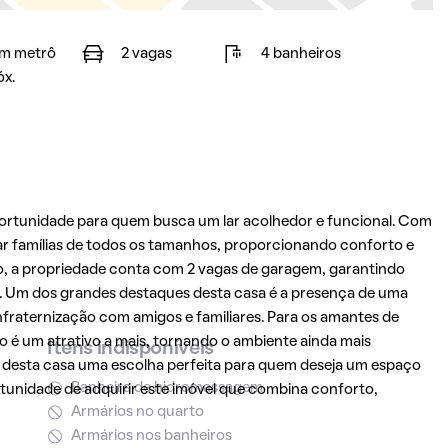
m metrô
2 vagas
4 banheiros
óx.
ortunidade para quem busca um lar acolhedor e funcional. Com
dar famílias de todos os tamanhos, proporcionando conforto e
so, a propriedade conta com 2 vagas de garagem, garantindo
s. Um dos grandes destaques desta casa é a presença de uma
nfraternização com amigos e familiares. Para os amantes de
ão é um atrativo a mais, tornando o ambiente ainda mais
Itens indisponíveis
m desta casa uma escolha perfeita para quem deseja um espaço
Banheira de hidromassagem
rtunidade de adquirir este imóvel que combina conforto,
Armários no quarto
Armários nos banheiros