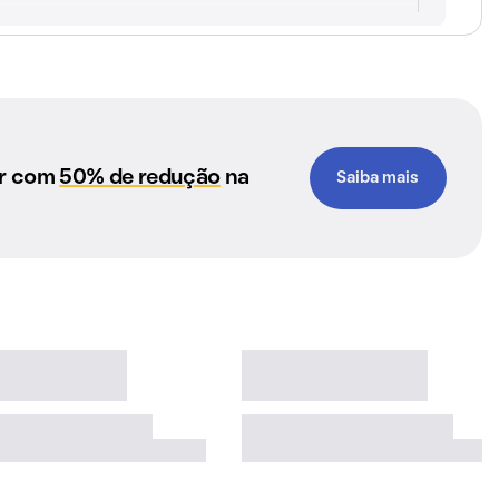
ar com
50% de redução
na
Saiba mais