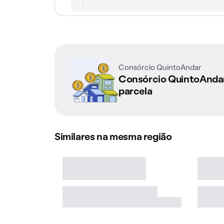
Consórcio QuintoAndar
Consórcio QuintoAnd
parcela
Similares na mesma região