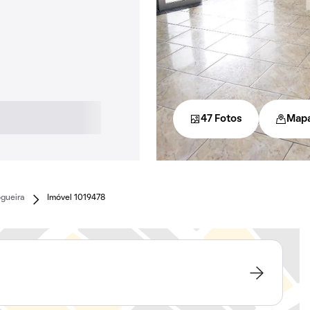
47 Fotos
Map
gueira
Imóvel 1019478