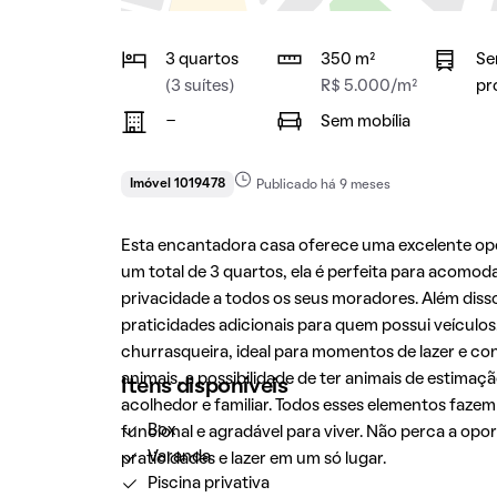
3 quartos
350 m²
Se
(3 suítes)
R$ 5.000/m²
pr
-
Sem mobília
Imóvel 1019478
Publicado há 9 meses
Esta encantadora casa oferece uma excelente op
um total de 3 quartos, ela é perfeita para acomo
privacidade a todos os seus moradores. Além dis
praticidades adicionais para quem possui veículo
churrasqueira, ideal para momentos de lazer e co
animais, a possibilidade de ter animais de estimaç
Itens disponíveis
acolhedor e familiar. Todos esses elementos faze
Box
funcional e agradável para viver. Não perca a opo
Varanda
praticidades e lazer em um só lugar.
Piscina privativa