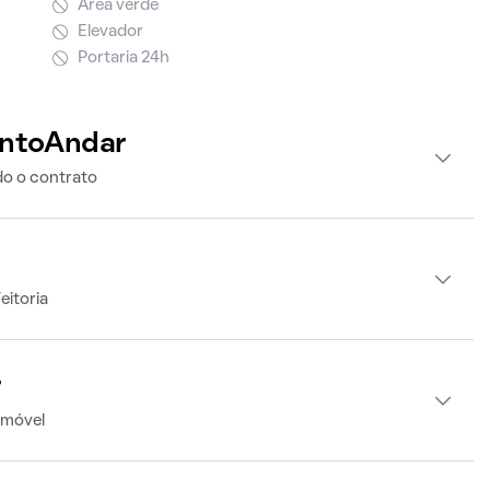
Área verde
Elevador
Portaria 24h
intoAndar
o o contrato
eitoria
r
imóvel