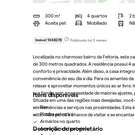
300 m²
4 quartos
2 
Aceita pet
Mobiliado
Nã
Imóvel 1048278
Publicado há 2 meses
Localizada no charmoso bairro da
Feitoria
, esta c
de 300 metros quadrados. A residência possui 4 a
conforto e privacidade. Além disso, a casa integr
conveniência do seu dia a dia. Para os amantes da
relaxar e aproveitar momentos únicos ao ar livre.
sua família sem a necessidade de maiores ajustes
Itens disponíveis
Situada em uma das regiões mais desejadas, voc
Box
conveniências e serviços nas proximidades. Esta 
Piscina privativa
estilo. Não perca a chance de visitar e se encantar
Armários no quarto
Descrição do proprietário
Armários nos banheiros