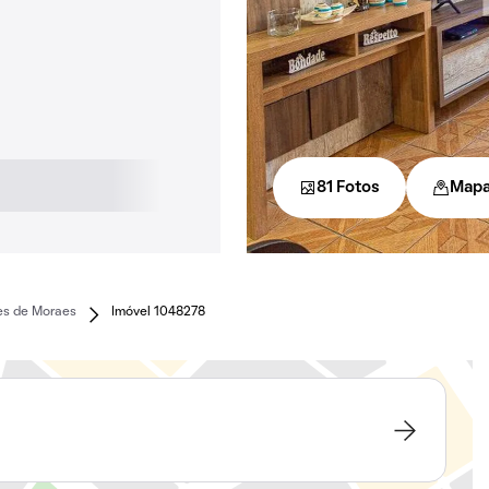
81 Fotos
Map
es de Moraes
Imóvel 1048278