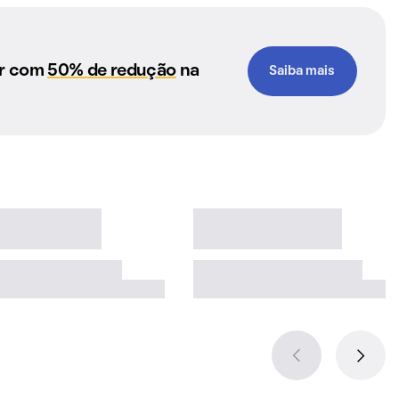
ar com
50% de redução
na
Saiba mais