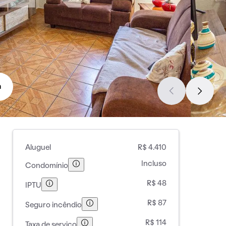
a
Aluguel
R$ 4.410
Incluso
Condomínio
R$ 48
IPTU
R$ 87
Seguro incêndio
R$ 114
Taxa de serviço