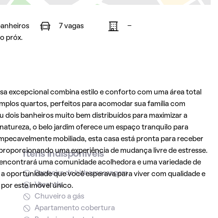
banheiros
7 vagas
-
o próx.
asa excepcional combina estilo e conforto com uma área total
mplos quartos, perfeitos para acomodar sua família com
ou dois banheiros muito bem distribuídos para maximizar a
 natureza, o belo jardim oferece um espaço tranquilo para
 Impecavelmente mobiliada, esta casa está pronta para receber
, proporcionando uma experiência de mudança livre de estresse.
Itens indisponíveis
ê encontrará uma comunidade acolhedora e uma variedade de
Banheira de hidromassagem
é a oportunidade que você esperava para viver com qualidade e
Varanda
 por este imóvel único.
Chuveiro a gás
Apartamento cobertura