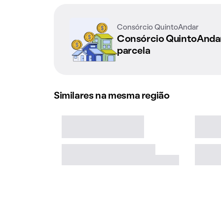
Consórcio QuintoAndar
Consórcio QuintoAnd
parcela
Similares na mesma região