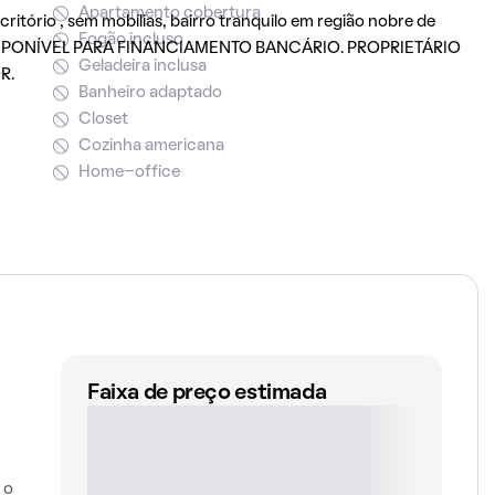
Apartamento cobertura
critório , sem mobílias, bairro tranquilo em região nobre de
Fogão incluso
 DISPONÍVEL PARA FINANCIAMENTO BANCÁRIO. PROPRIETÁRIO
Geladeira inclusa
R.
Banheiro adaptado
Closet
Cozinha americana
Home-office
Faixa de preço estimada
 o