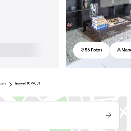
56 Fotos
Map
kian
Imóvel 1079031