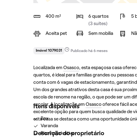
400 m²
6 quartos
5 
(3 suítes)
Aceita pet
Sem mobília
Nã
Imóvel 1079031
Publicado há 6 meses
Localizada em
Osasco
, esta espaçosa casa ofere
quartos, é ideal para famílias grandes ou pessoas
conta com 6 vagas de estacionamento, garantindo 
Um dos grandes atrativos desta casa é sua proxim
escola de renome na região, o que pode ser um di
escolar. A localização em
Osasco
oferece fácil ac
Itens disponíveis
excelente opção para quem busca qualidade de vid
Box
esta casa se destaca como uma oportunidade únic
Varanda
Descrição do proprietário
Piscina privativa