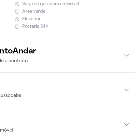
Vaga de garagem acessível
Área verde
Elevador
Portaria 24h
intoAndar
o o contrato
 Bussocaba
r
imóvel