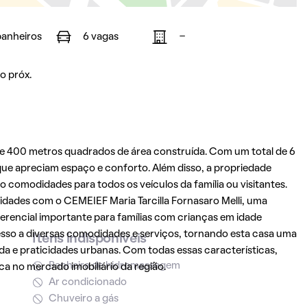
banheiros
6 vagas
-
o próx.
ce 400 metros quadrados de área construída. Com um total de 6
 que apreciam espaço e conforto. Além disso, a propriedade
comodidades para todos os veículos da família ou visitantes.
idades com o CEMEIEF Maria Tarcilla Fornasaro Melli, uma
ferencial importante para famílias com crianças em idade
esso a diversas comodidades e serviços, tornando esta casa uma
Itens indisponíveis
a e praticidades urbanas. Com todas essas características,
Banheira de hidromassagem
a no mercado imobiliário da região.
Ar condicionado
Chuveiro a gás