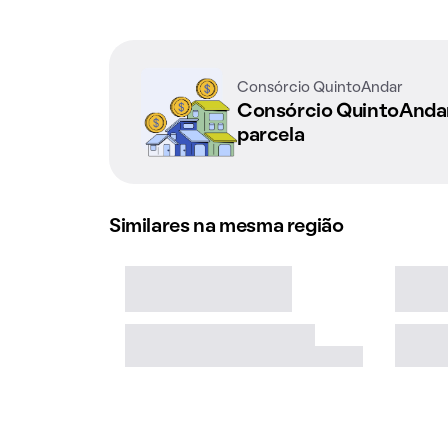
Consórcio QuintoAndar
Consórcio QuintoAnd
parcela
Similares na mesma região