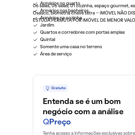
Armários no quarto
06 salas, 06 salas, 01 cozinha, espaço gourmet, es
Armários nos banheiros
Osasco, biometria chave tetra - IMÓVEL NÃO
Armários na cozinha
ESTUDA PERMUTA POR IMÓVEL DE MENOR VALO
Jardim
Quartos e corredores com portas amplas
Quintal
Somente uma casa no terreno
Área de serviço
Gratuito
Entenda se é um bom
negócio com a análise
Q
Preço
Tenha acesso a informações exclusivas sobre