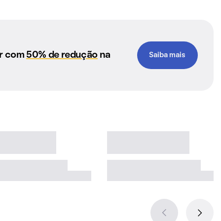
ar com
50% de redução
na
Saiba mais