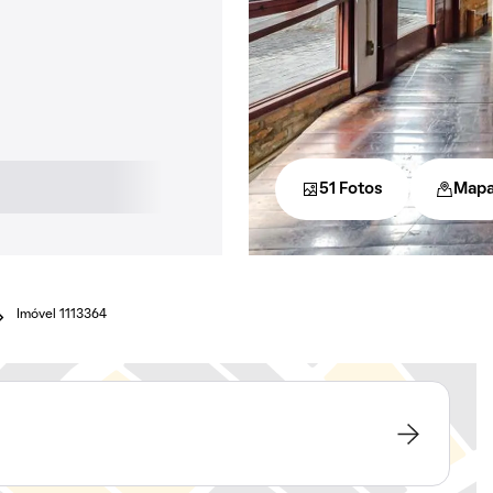
51 Fotos
Map
Imóvel 1113364