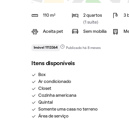
110 m²
2 quartos
3 
(1 suíte)
Aceita pet
Sem mobília
Me
Imóvel 1113364
Publicado há 8 meses
Itens disponíveis
Box
Ar condicionado
Closet
Cozinha americana
Quintal
Somente uma casa no terreno
Área de serviço