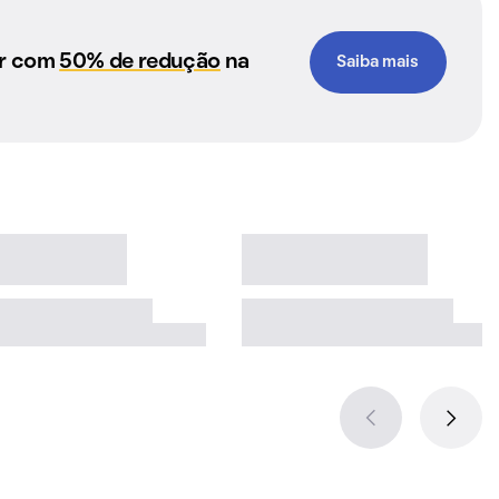
ar com
50% de redução
na
Saiba mais