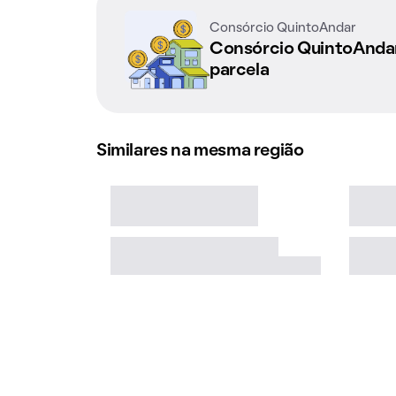
Consórcio QuintoAndar
Consórcio QuintoAnd
parcela
Similares na mesma região