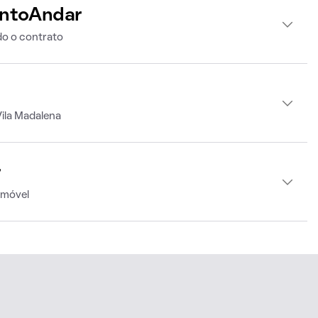
intoAndar
o o contrato
ila Madalena
r
imóvel