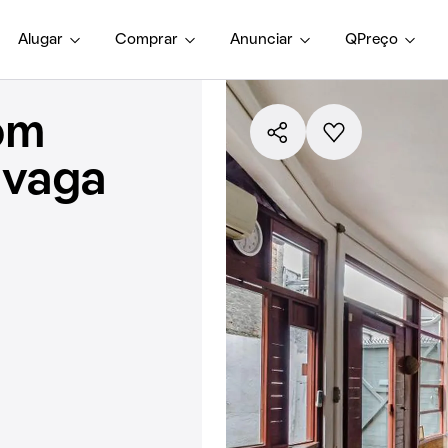
Alugar
Comprar
Anunciar
QPreço
om
1 vaga