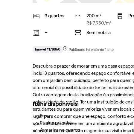
3 quartos
200 m²
Pr
R$ 7.950/m²
-
Sem mobília
Imóvel 1178860
Publicado há mais de 1 ano
Descubra o prazer de morar em uma casa espaço
inclui 3 quartos, oferecendo espaço confortável e 
com um jardim bem cuidado, perfeito para quem g
diferencial é a possibilidade de ter animais de est
Outra vantagem desta localização é a proximid
universidade da região. Ter uma instituição de ens
Itens disponíveis
estudantes ou para quem valoriza viver em locais
Box
lugar para comprar que une espaço, conforto e c
Piscina privativa
oportunidade de viver em um ambiente agradável e
Armários no quarto
venda, entre em contato e agende sua visita imed