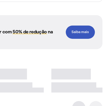
ar com
50% de redução
na
Saiba mais