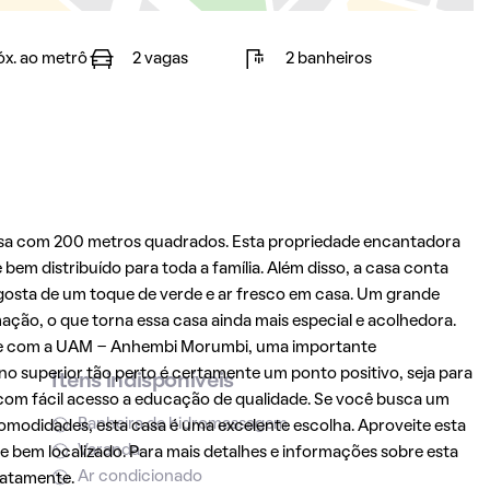
óx. ao metrô
2 vagas
2 banheiros
sa com 200 metros quadrados. Esta propriedade encantadora
bem distribuído para toda a família. Além disso, a casa conta
osta de um toque de verde e ar fresco em casa. Um grande
imação, o que torna essa casa ainda mais especial e acolhedora.
ade com a UAM - Anhembi Morumbi, uma importante
ino superior tão perto é certamente um ponto positivo, seja para
Itens indisponíveis
 com fácil acesso a educação de qualidade. Se você busca um
Banheira de hidromassagem
omodidades, esta casa é uma excelente escolha. Aproveite esta
Varanda
 bem localizado. Para mais detalhes e informações sobre esta
Ar condicionado
iatamente.