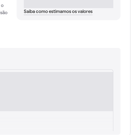
 o
Saiba como estimamos os valores
isão