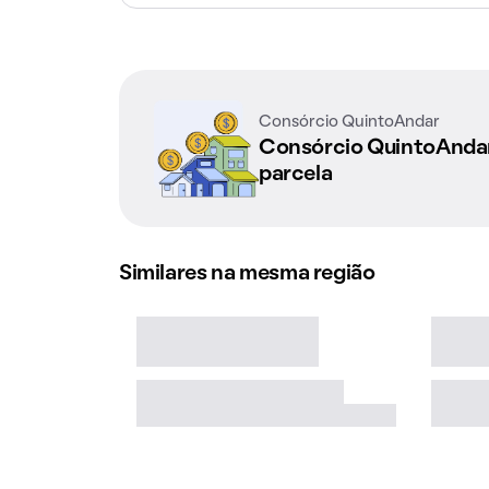
Consórcio QuintoAndar
Consórcio QuintoAnd
parcela
Similares na mesma região