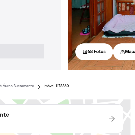
68 Fotos
Map
sé Áureo Bustamante
Imóvel 1178860
nte