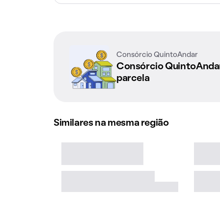
Consórcio QuintoAndar
Consórcio QuintoAnd
parcela
Similares na mesma região