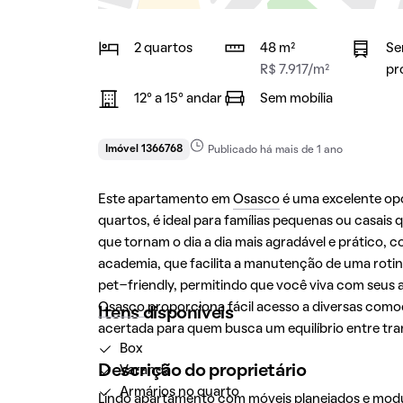
2 quartos
48 m²
Se
R$ 7.917/m²
pr
12° a 15° andar
Sem mobília
Imóvel 1366768
Publicado há mais de 1 ano
Este apartamento em
Osasco
é uma excelente op
quartos, é ideal para famílias pequenas ou casai
que tornam o dia a dia mais agradável e prático, c
academia, que facilita a manutenção de uma rotina 
pet-friendly, permitindo que você viva com seus
Osasco
proporciona fácil acesso a diversas com
Itens disponíveis
acertada para quem busca um equilíbrio entre tra
Box
Descrição do proprietário
Varanda
Armários no quarto
Lindo apartamento com móveis planejados e mod