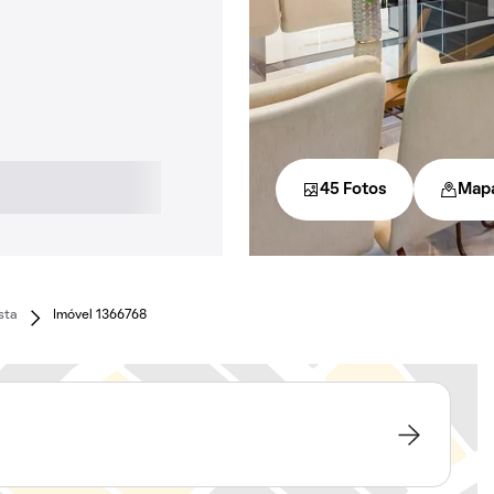
45 Fotos
Map
sta
Imóvel 1366768