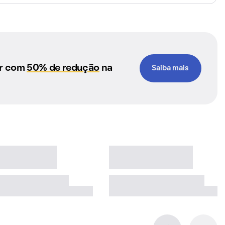
ar com
50% de redução
na
Saiba mais