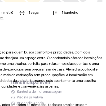
m metrô
1 vaga
1 banheiro
óx.
ção para quem busca conforto e praticidades. Com dois
s que desejam um espaço extra. O condomínio oferece instalações
omo uma piscina, perfeita para relaxar nos dias quentes, e uma
de exercícios sem precisar sair de casa. Além disso, o local é
 animais de estimação sem preocupações. A localização em
odidades da cidade, tornando este apartamento uma escolha
Itens indisponíveis
nquilidades e conveniências urbanas.
Banheira de hidromassagem
Piscina privativa
Ar condicionado
ulados em todos os cômodos, todos os ambientes com