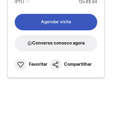
IPTU
12x R$ 84
Agendar visita
Converse conosco agora
Favoritar
Compartilhar