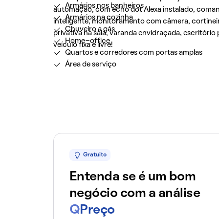
Armários nos banheiros
automação, com echo dot Alexa instalado, comand
Armários na cozinha
inteligente, monitoramento com câmera, cortineir
Chuveiro a gás
privativa na sala, varanda envidraçada, escritóri
Home-office
veículo fixa e livre!
Quartos e corredores com portas amplas
Área de serviço
Gratuito
Entenda se é um bom
negócio com a análise
Q
Preço