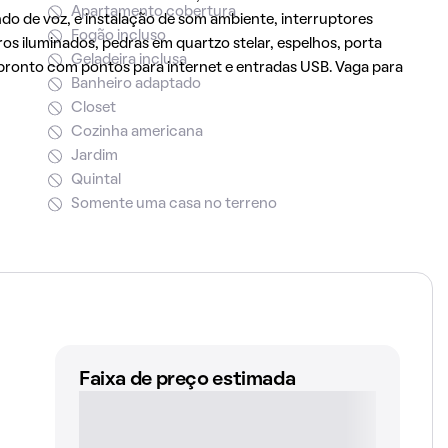
Apartamento cobertura
o de voz, e instalação de som ambiente, interruptores
Fogão incluso
os iluminados, pedras em quartzo stelar, espelhos, porta
Geladeira inclusa
o pronto com pontos para internet e entradas USB. Vaga para
Banheiro adaptado
Closet
Cozinha americana
Jardim
Quintal
Somente uma casa no terreno
Faixa de preço estimada