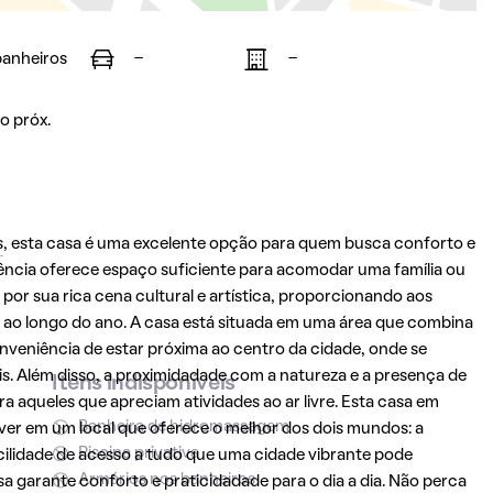
banheiros
-
-
o próx.
s
, esta casa é uma excelente opção para quem busca conforto e
ência oferece espaço suficiente para acomodar uma família ou
por sua rica cena cultural e artística, proporcionando aos
 ao longo do ano. A casa está situada em uma área que combina
onveniência de estar próxima ao centro da cidade, onde se
is. Além disso, a proximidadade com a natureza e a presença de
Itens indisponíveis
ra aqueles que apreciam atividades ao ar livre. Esta casa em
Banheira de hidromassagem
ver em um local que oferece o melhor dos dois mundos: a
Piscina privativa
cilidade de acesso a tudo que uma cidade vibrante pode
Armários nos banheiros
a garante conforto e praticidadade para o dia a dia. Não perca