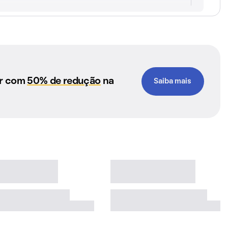
ar com
50% de redução
na
Saiba mais