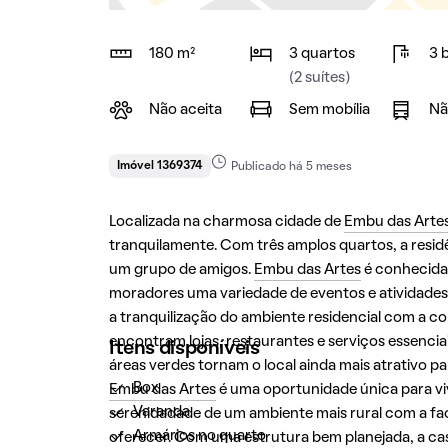
180 m²
3 quartos
3 
(2 suítes)
Não aceita
Sem mobília
Nã
Imóvel 1369374
Publicado há 5 meses
Localizada na charmosa cidade de
Embu das Arte
tranquilamente. Com três amplos quartos, a resid
um grupo de amigos.
Embu das Artes
é conhecida 
moradores uma variedade de eventos e atividades
a tranquilização do ambiente residencial com a c
encontram lojas, restaurantes e serviços essencia
Itens disponíveis
áreas verdes tornam o local ainda mais atrativo pa
Box
Embu das Artes
é uma oportunidade única para vi
Varanda
serenidadade de um ambiente mais rural com a fa
Armários no quarto
oferecer. Com uma estrutura bem planejada, a cas