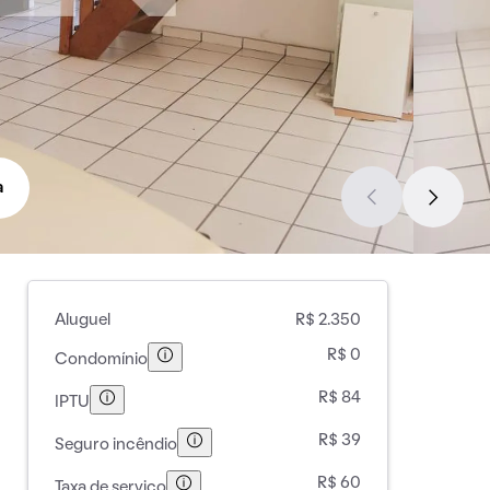
a
Aluguel
R$ 2.350
R$ 0
Condomínio
R$ 84
IPTU
R$ 39
Seguro incêndio
R$ 60
Taxa de serviço