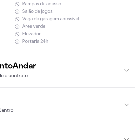
Rampas de acesso
Salão de jogos
Vaga de garagem acessível
Área verde
Elevador
Portaria 24h
intoAndar
o o contrato
Centro
r