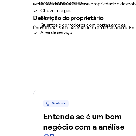
Armários na cozinha
a chance de conhecer essa propriedade e descob
Chuveiro a gás
Descrição do proprietário
Closet
Quartos e corredores com portas amplas
Imóvel localizado na área central da Cidade de Em
Área de serviço
Gratuito
Entenda se é um bom
negócio com a análise