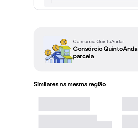
Consórcio QuintoAndar
Consórcio QuintoAnd
parcela
Similares na mesma região