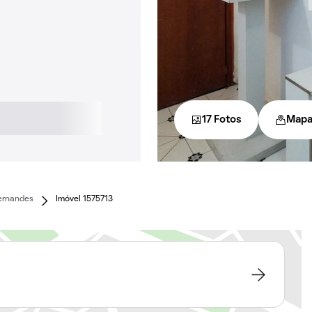
17 Fotos
Map
ernandes
Imóvel 1575713