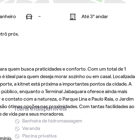
banheiro
-
Até 3° andar
trô próx.
ara quem busca praticidades e conforto. Com um total de 1
o é ideal para quem deseja morar sozinho ou em casal. Localizada
orte, a kitnet está próxima a importantes pontos da cidade. A
e público, enquanto o Terminal Jabaquara oferece ainda mais
 contato com a natureza, o Parque Lina e Paulo Raia, o Jardim
são ótimas opções nas proximidades. Com tantas facilidades ao
Itens indisponíveis
e de vida para seus moradores.
Banheira de hidromassagem
Varanda
Piscina privativa
mínio.