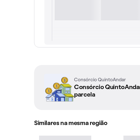
Consórcio QuintoAndar
Consórcio QuintoAnd
parcela
Similares na mesma região