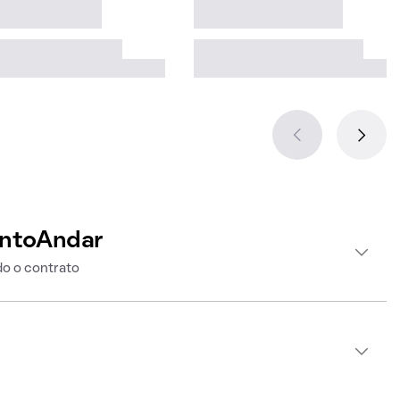
intoAndar
o o contrato