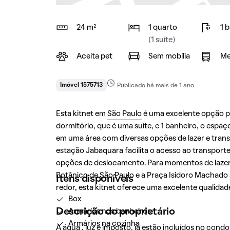
24 m²
1 quarto
1 
(1 suíte)
Aceita pet
Sem mobília
Me
Imóvel 1575713
Publicado há mais de 1 ano
Esta kitnet em
São Paulo
é uma excelente opção p
dormitório, que é uma suíte, e 1 banheiro, o espaç
em uma área com diversas opções de lazer e transp
estação Jabaquara facilita o acesso ao transport
opções de deslocamento. Para momentos de lazer e
Botânico de
São Paulo
e a Praça Isidoro Machado 
Itens disponíveis
redor, esta kitnet oferece uma excelente qualidad
Box
Descrição do proprietário
Armários nos banheiros
Armários na cozinha
A água , luz e imposto, já estão incluídos no condo