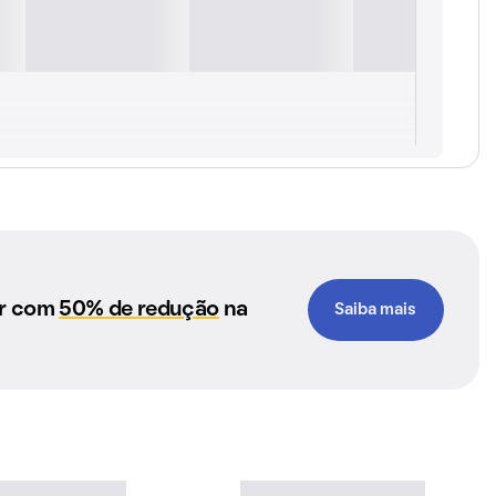
ar com
50% de redução
na
Saiba mais