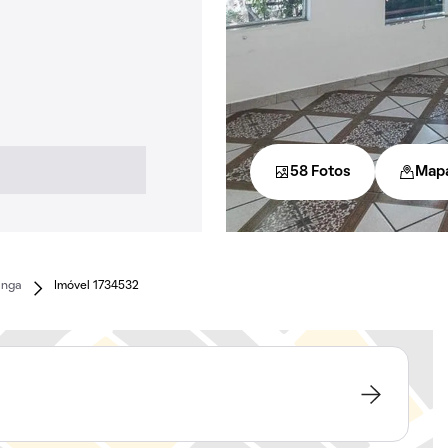
58 Fotos
Map
anga
Imóvel 1734532