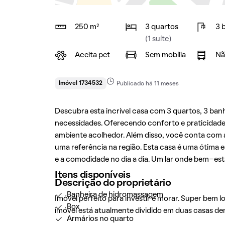
250 m²
3 quartos
3 
(1 suíte)
Aceita pet
Sem mobília
Nã
Imóvel 1734532
Publicado há 11 meses
Descubra esta incrível casa com 3 quartos, 3 banh
necessidades. Oferecendo conforto e praticidade,
ambiente acolhedor. Além disso, você conta com 
uma referência na região. Esta casa é uma ótima e
e a comodidade no dia a dia. Um lar onde bem-est
Itens disponíveis
Descrição do proprietário
Banheira de hidromassagem
Imóvel perfeito para investir e morar. Super bem
Box
imóvel está atualmente dividido em duas casas d
Armários no quarto