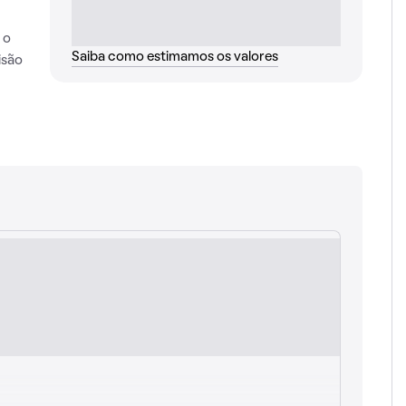
 o
Saiba como estimamos os valores
isão