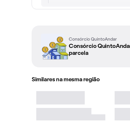
Consórcio QuintoAndar
Consórcio QuintoAnd
parcela
Similares na mesma região