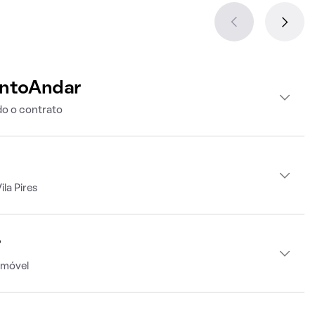
intoAndar
o o contrato
la Pires
r
imóvel