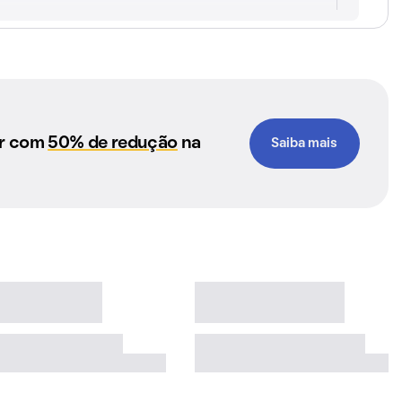
ar com
50% de redução
na
Saiba mais