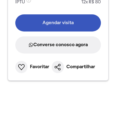
IPTU
12x R$ 80
Agendar visita
Converse conosco agora
Favoritar
Compartilhar