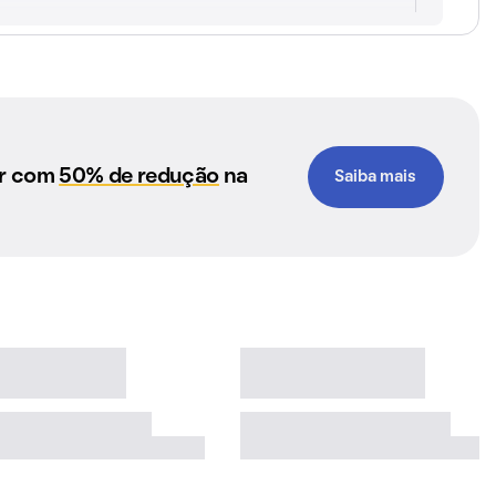
ar com
50% de redução
na
Saiba mais