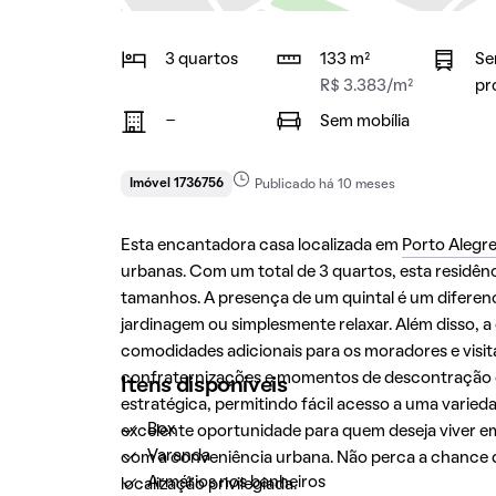
3 quartos
133 m²
Se
R$ 3.383/m²
pr
-
Sem mobília
Imóvel 1736756
Publicado há 10 meses
Esta encantadora casa localizada em
Porto Alegr
urbanas. Com um total de 3 quartos, esta residênc
tamanhos. A presença de um quintal é um diferenci
jardinagem ou simplesmente relaxar. Além disso, 
comodidades adicionais para os moradores e visit
confraternizações e momentos de descontração c
Itens disponíveis
estratégica, permitindo fácil acesso a uma varied
Box
excelente oportunidade para quem deseja viver e
Varanda
com a conveniência urbana. Não perca a chance 
Armários nos banheiros
localização privilegiada.