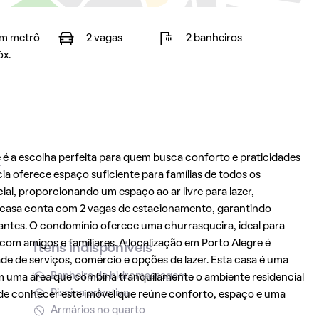
m metrô
2 vagas
2 banheiros
óx.
e
é a escolha perfeita para quem busca conforto e praticidades
ia oferece espaço suficiente para famílias de todos os
al, proporcionando um espaço ao ar livre para lazer,
a casa conta com 2 vagas de estacionamento, garantindo
antes. O condomínio oferece uma churrasqueira, ideal para
om amigos e familiares. A localização em
Porto Alegre
é
Itens indisponíveis
ade de serviços, comércio e opções de lazer. Esta casa é uma
Banheira de hidromassagem
m uma área que combina tranquilamente o ambiente residencial
Piscina privativa
de conhecer este imóvel que reúne conforto, espaço e uma
Armários no quarto