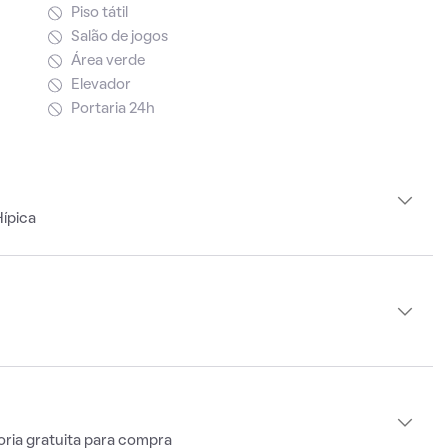
Piso tátil
Salão de jogos
Área verde
Elevador
Portaria 24h
ípica
oria gratuita para compra