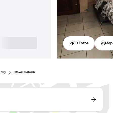
60 Fotos
Map
elig
Imóvel 1736756