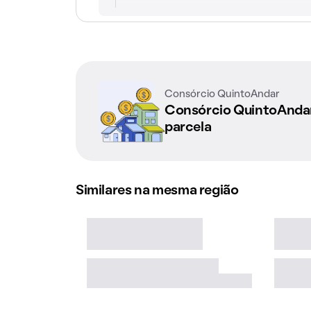
Consórcio QuintoAndar
Consórcio QuintoAnd
parcela
Similares na mesma região