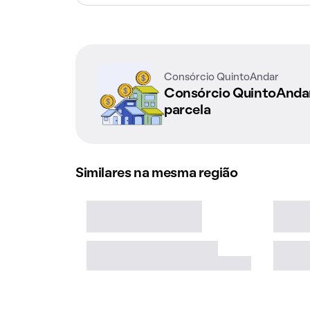
Consórcio QuintoAndar
Consórcio QuintoAnd
parcela
Similares na mesma região