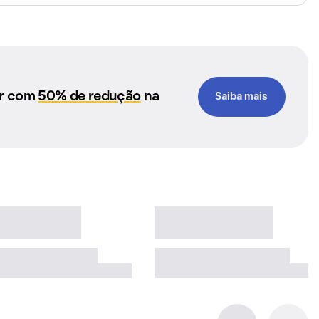
ar com
50% de redução
na
Saiba mais