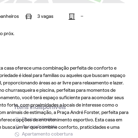
banheiros
3 vagas
-
o próx.
sta casa oferece uma combinação perfeita de conforto e
riedade é ideal para famílias ou aqueles que buscam espaço
 proporcionando áreas ao ar livre para relaxamento e lazer.
mo churrasqueira e piscina, perfeitas para momentos de
ionamento, você terá espaço suficiente para acomodar seus
nto forte, com proximidades a locais de interesse como o
Itens indisponíveis
m animais de estimação, a Praça André Forster, perfeita para
Piscina privativa
ue oferece opções de entretenimento esportivo. Esta casa em
Ar condicionado
 busca um lar que combine conforto, praticidades e uma
Apartamento cobertura