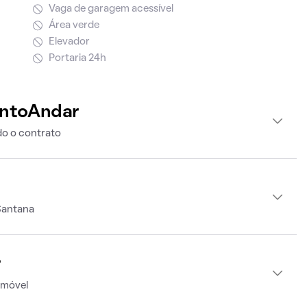
Vaga de garagem acessível
Área verde
Elevador
Portaria 24h
intoAndar
o o contrato
Santana
r
imóvel