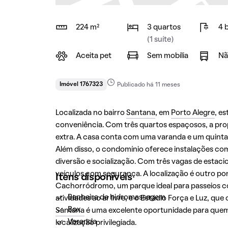
224 m²
3 quartos
4 
(1 suíte)
Aceita pet
Sem mobília
Nã
Imóvel 1767323
Publicado há 11 meses
Localizada no bairro
Santana
, em
Porto Alegre
, e
conveniência. Com três quartos espaçosos, a prop
extra. A casa conta com uma varanda e um quintal,
Além disso, o condomínio oferece instalações co
diversão e socialização. Com três vagas de estac
veículos com segurança. A localização é outro po
Itens disponíveis
Cachorródromo, um parque ideal para passeios co
Banheira de hidromassagem
atividades ao ar livre, e o Estádio Força e Luz, q
Box
Santana
é uma excelente oportunidade para quem
Varanda
localização privilegiada.