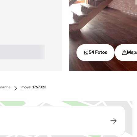
54 Fotos
Map
ndanha
Imóvel 1767323