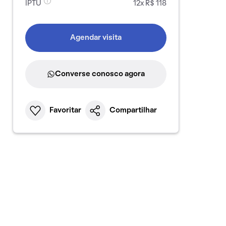
IPTU
12x R$ 118
Agendar visita
Converse conosco agora
Favoritar
Compartilhar