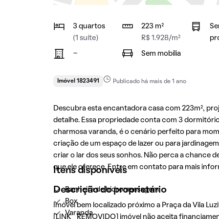
3 quartos
223 m²
Se
(1 suíte)
R$ 1.928/m²
pr
-
Sem mobília
Imóvel 1823491
Publicado há mais de 1 ano
Descubra esta encantadora casa com 223m², proj
detalhe. Essa propriedade conta com 3 dormitóri
charmosa varanda, é o cenário perfeito para momen
criação de um espaço de lazer ou para jardinagem
criar o lar dos seus sonhos. Não perca a chance d
que ele oferece. Entre em contato para mais info
Itens disponíveis
Descrição do proprietário
Banheira de hidromassagem
Box
Imóvel bem localizado próximo a Praça da Vila Luz
Varanda
[LINK_REMOVIDO] imóvel não aceita financiamen