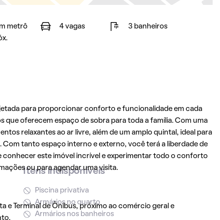
m metrô
4 vagas
3 banheiros
óx.
etada para proporcionar conforto e funcionalidade em cada
os que oferecem espaço de sobra para toda a família. Com uma
tos relaxantes ao ar livre, além de um amplo quintal, ideal para
. Com tanto espaço interno e externo, você terá a liberdade de
e conhecer este imóvel incrível e experimentar todo o conforto
rmações ou para agendar uma visita.
Itens indisponíveis
Piscina privativa
Armários no quarto
ita e Terminal de Ônibus, próximo ao comércio geral e
Armários nos banheiros
to.