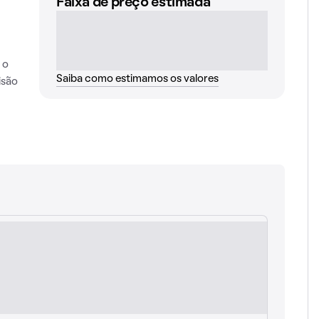
Faixa de preço estimada
 o
Saiba como estimamos os valores
isão