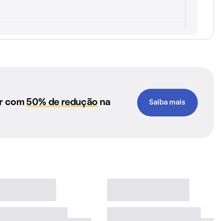
ar com
50% de redução
na
Saiba mais