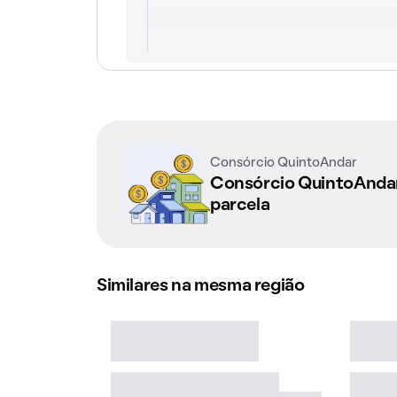
Consórcio QuintoAndar
Consórcio QuintoAnd
parcela
Similares na mesma região