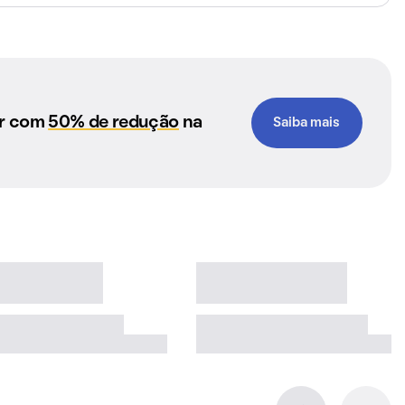
ar com
50% de redução
na
Saiba mais