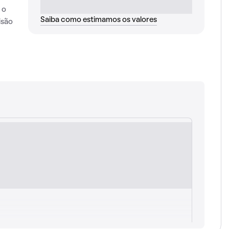
 o
Saiba como estimamos os valores
isão