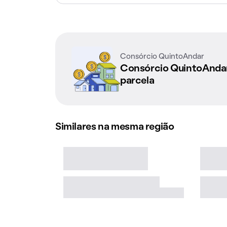
Consórcio QuintoAndar
Consórcio QuintoAnd
parcela
Similares na mesma região