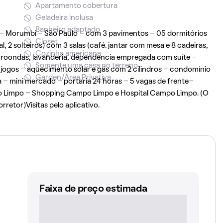
Apartamento cobertura
Geladeira inclusa
Banheiro adaptado
- Morumbi - São Paulo - com 3 pavimentos - 05 dormitórios
Closet
 2 solteiros) com 3 salas (café. jantar com mesa e 8 cadeiras,
Cozinha americana
icroondas, lavanderia, dependencia empregada com suíte -
Somente uma casa no terreno
ogos - aquecimento solar e gás com 2 cilindros - condomínio
Garden/Área Privativa
a - mini mercado - portaria 24 horas - 5 vagas de frente-
o Limpo - Shopping Campo Limpo e Hospital Campo Limpo. (O
retor)Visitas pelo aplicativo.
Faixa de preço estimada