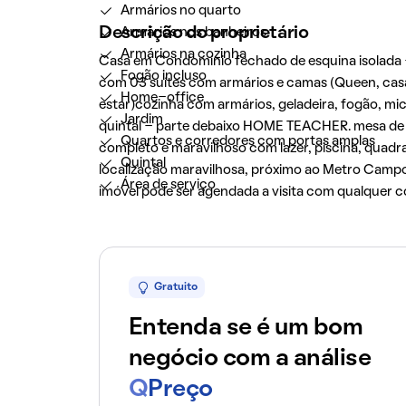
Armários no quarto
Descrição do proprietário
Armários nos banheiros
Armários na cozinha
Casa em Condomínio fechado de esquina isolada 
Fogão incluso
com 03 suítes com armários e camas (Queen, casal,
Home-office
estar)cozinha com armários, geladeira, fogão, m
Jardim
quintal - parte debaixo HOME TEACHER. mesa de j
Quartos e corredores com portas amplas
completo e maravilhoso com lazer, piscina, quadr
Quintal
localização maravilhosa, próximo ao Metro Camp
Área de serviço
imóvel pode ser agendada a visita com qualquer cor
Gratuito
Entenda se é um bom
negócio com a análise
Q
Preço