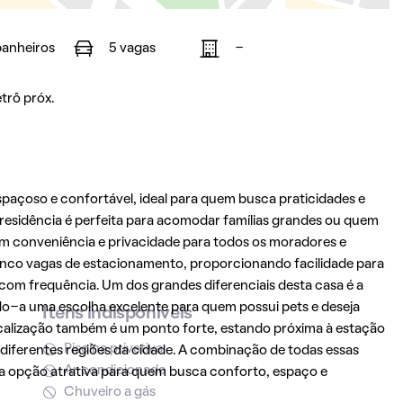
banheiros
5 vagas
-
trô próx.
açoso e confortável, ideal para quem busca praticidades e
residência é perfeita para acomodar famílias grandes ou quem
em conveniência e privacidade para todos os moradores e
cinco vagas de estacionamento, proporcionando facilidade para
 com frequência. Um dos grandes diferenciais desta casa é a
ndo-a uma escolha excelente para quem possui pets e deseja
Itens indisponíveis
localização também é um ponto forte, estando próxima à estação
Piscina privativa
diferentes regiões da cidade. A combinação de todas essas
Ar condicionado
a opção atrativa para quem busca conforto, espaço e
Chuveiro a gás