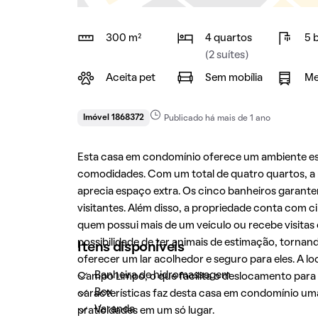
300 m²
4 quartos
5 
(2 suítes)
Aceita pet
Sem mobília
Me
Imóvel 1868372
Publicado há mais de 1 ano
Esta casa em condomínio oferece um ambiente esp
comodidades. Com um total de quatro quartos, a 
aprecia espaço extra. Os cinco banheiros garant
visitantes. Além disso, a propriedade conta com 
quem possui mais de um veículo ou recebe visitas
possibilidade de ter animais de estimação, torna
Itens disponíveis
oferecer um lar acolhedor e seguro para eles. A 
Banheira de hidromassagem
Campo Limpo, o que facilita o deslocamento para 
Box
características faz desta casa em condomínio um
Varanda
praticidades em um só lugar.