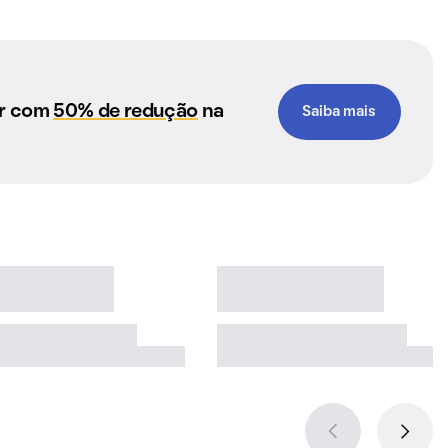
ar com
50% de redução
na
Saiba mais