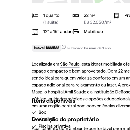
1 quarto
22 m²
Pr
(1 suíte)
R$ 32.050/m²
12° a 15° andar
Mobiliado
Imóvel 1888588
Publicado há mais de 1 ano
Localizada em
São Paulo
, esta kitnet mobiliada 
espaço compacto e bem aproveitado. Com 22 metr
sendo ideal para quem valoriza conforto em um 
espaço adicional para relaxamento ou lazer. A pr
Masp, o hospital Amil Saúde e a instituição DeRos
público, cuidados médicos e opções educacionais
Itens disponíveis
em uma região central com conveniências diversa
Box
Descrição do proprietário
Varanda
Piscina privativa
Apartamento com ambiente confortável para melho