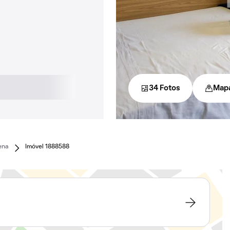
34 Fotos
Map
ena
Imóvel 1888588