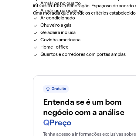
Armários no quarto
infraestrutura e decoração. Espaçoso de acordo c
Armários na cozinha
uma moradia que atende os critérios estabelecido
Ar condicionado
Chuveiro a gás
Geladeira inclusa
Cozinha americana
Home-office
Quartos e corredores com portas amplas
Gratuito
Entenda se é um bom
negócio com a análise
Q
Preço
Tenha acesso a informações exclusivas sobre