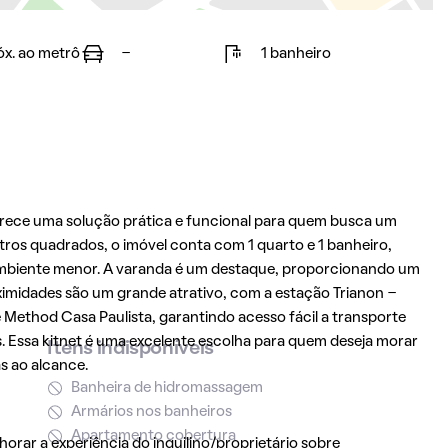
óx. ao metrô
-
1 banheiro
oferece uma solução prática e funcional para quem busca um
os quadrados, o imóvel conta com 1 quarto e 1 banheiro,
ambiente menor. A varanda é um destaque, proporcionando um
oximidades são um grande atrativo, com a estação Trianon -
e Method Casa Paulista, garantindo acesso fácil a transporte
. Essa kitnet é uma excelente escolha para quem deseja morar
Itens indisponíveis
s ao alcance.
Banheira de hidromassagem
Armários nos banheiros
Apartamento cobertura
rar a experiência do inquilino/proprietário sobre