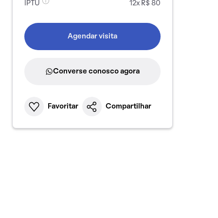
IPTU
12x R$ 80
Agendar visita
Converse conosco agora
Favoritar
Compartilhar