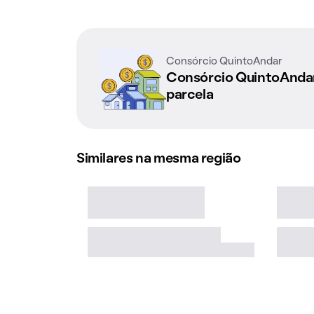
Consórcio QuintoAndar
Consórcio QuintoAnd
parcela
Similares na mesma região