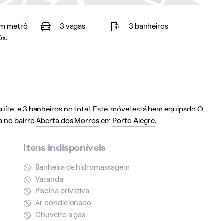
m metrô
3 vagas
3 banheiros
óx.
íte, e 3 banheiros no total. Este imóvel está bem equipado O
a no bairro
Aberta dos Morros
em
Porto Alegre
.
Itens indisponíveis
Banheira de hidromassagem
Varanda
Piscina privativa
Ar condicionado
Chuveiro a gás