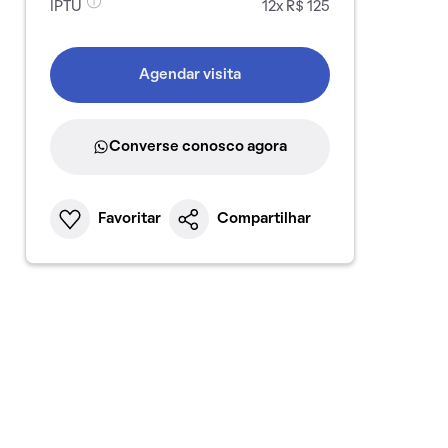
IPTU
12x R$ 125
Agendar visita
Converse conosco agora
Favoritar
Compartilhar