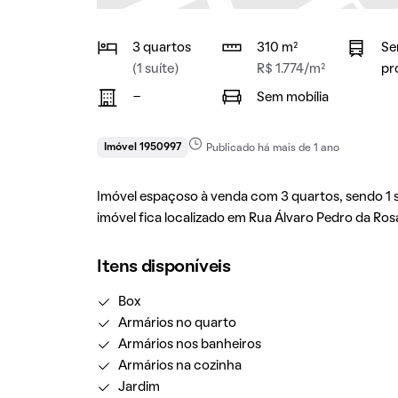
3 quartos
310 m²
Se
(1 suíte)
R$ 1.774/m²
pr
-
Sem mobília
Imóvel 1950997
Publicado há mais de 1 ano
Imóvel espaçoso à venda com 3 quartos, sendo 1 su
imóvel fica localizado em Rua Álvaro Pedro da Ros
Itens disponíveis
Box
Armários no quarto
Armários nos banheiros
Armários na cozinha
Jardim