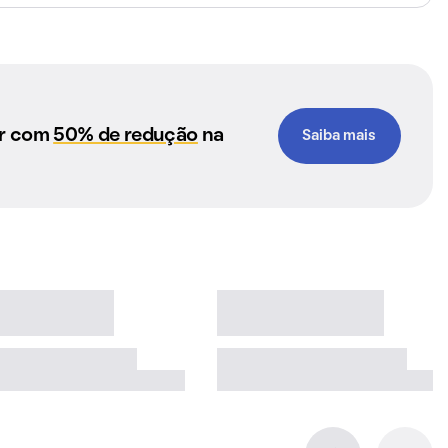
ar com
50% de redução
na
Saiba mais