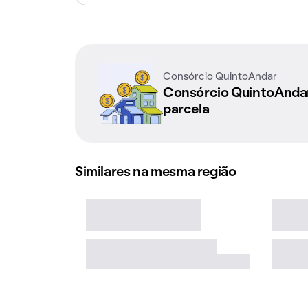
Consórcio QuintoAndar
Consórcio QuintoAnd
parcela
Similares na mesma região