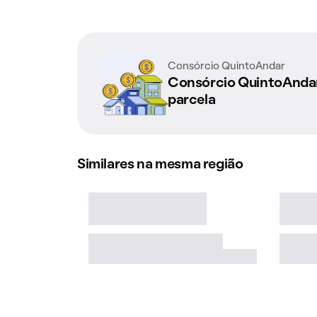
Consórcio QuintoAndar
Consórcio QuintoAnd
parcela
Similares na mesma região