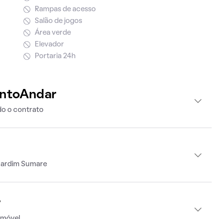
Rampas de acesso
Salão de jogos
Área verde
Elevador
Portaria 24h
intoAndar
o o contrato
Jardim Sumare
r
imóvel