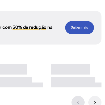
ar com
50% de redução
na
Saiba mais