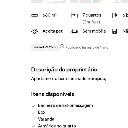
660 m²
7 quartos
6 
(2 suítes)
Aceita pet
Sem mobília
Nã
Imóvel 2171258
Publicado há mais de 1 ano
Descrição do proprietário
Apartamento bem iluminado e arejado,
Itens disponíveis
Banheira de hidromassagem
Box
Varanda
Armários no quarto