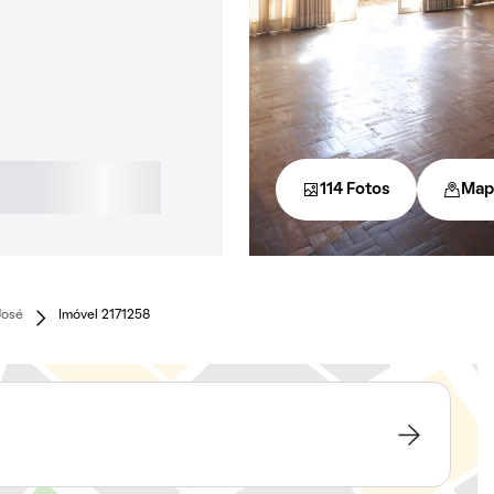
114 Fotos
Map
José
Imóvel 2171258