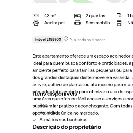
43 m²
2 quartos
1 
Aceita pet
Sem mobília
Nã
Imóvel 2188900
Publicado há 4 meses
Este apartamento oferece um espaço acolhedor e 
Ideal para quem busca conforto e praticidades, 
ambiente perfeito para famílias pequenas ou para
dos grandes destaques deste imóvel é a varanda, 
ar livre, cultivo de plantas ou até mesmo para mo
cômodos foi planejada para otimizar o uso do esp
Itens disponíveis
uma área que oferece fácil acesso a serviços e 
Box
busca um lar prático e aconchegante. Com todas 
Varanda
oportunidade única no mercado.
Armários nos banheiros
Descrição do proprietário