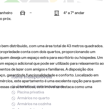
banheiro
-
4° a 7° andar
o próx.
bem distribuído, com uma área total de 43 metros quadrados.
a propriedade conta com dois quartos, proporcionando um
 quem deseja um espaço extra para escritório ou hóspedes. Um
um espaço adicional que pode ser utilizado para relaxamento ao
mentos de lazer com amigos e familiares. A disposição dos
aço, garantindo funcionalidadade e conforto. Localizado em
Itens indisponíveis
comércios, este apartamento é uma excelente opção para quem
Banheira de hidromassagem
essas características, este imóvel se destaca como uma
Piscina privativa
Armários no quarto
Armários na cozinha