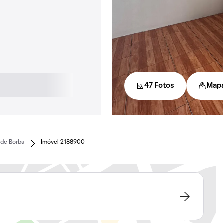
47 Fotos
Map
 de Borba
Imóvel 2188900