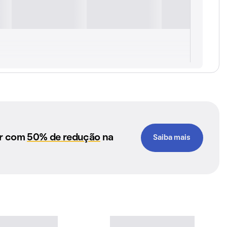
ar com
50% de redução
na
Saiba mais