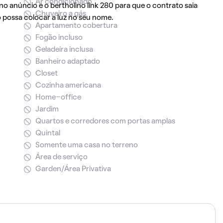
Ar condicionado
no anúncio e o bertholino link 280 para que o contrato saia
Chuveiro a gás
 possa colocar a luz no seu nome.
Apartamento cobertura
Fogão incluso
Geladeira inclusa
Banheiro adaptado
Closet
Cozinha americana
Home-office
Jardim
Quartos e corredores com portas amplas
Quintal
Somente uma casa no terreno
Área de serviço
Garden/Área Privativa