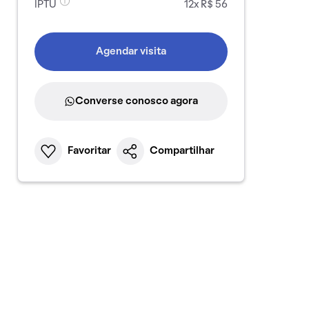
IPTU
12x R$ 56
Agendar visita
Converse conosco agora
Favoritar
Compartilhar