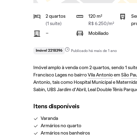
2 quartos
120 m²
Se
(1 suíte)
R$ 6.250/m²
pr
-
Mobiliado
Imóvel 2218396
Publicado há mais de 1 ano
Imóvel amplo à venda com 2 quartos, sendo 1 suíte,
Francisco Lages no bairro
Vila Antonio
em
São Pa
Antonio, tais como Hospital Municipal e Maternida
Sabin, UBS Jardim d'Abril, Leal Double Tênis Parqu
Itens disponíveis
Varanda
Armários no quarto
Armários nos banheiros