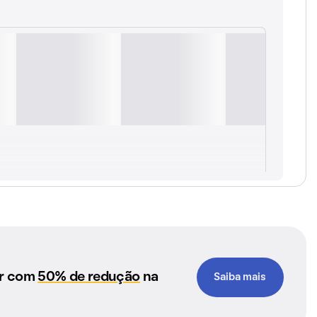
ar com
50% de redução
na
Saiba mais