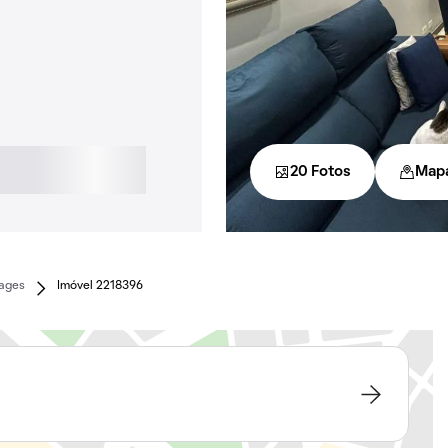
20 Fotos
Map
Lages
Imóvel 2218396