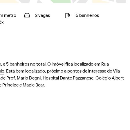
m metrô
2 vagas
5 banheiros
óx.
 e 5 banheiros no total. O imóvel fica localizado em Rua
ulo
. Está bem localizado, próximo a pontos de interesse de Vila
de Prof. Mario Degni, Hospital Dante Pazzanese, Colégio Albert
e Príncipe e Maple Bear.