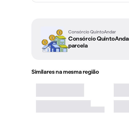
Consórcio QuintoAndar
Consórcio QuintoAnd
parcela
Similares na mesma região