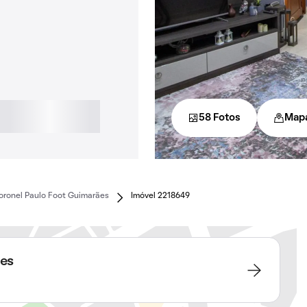
58 Fotos
Map
oronel Paulo Foot Guimarães
Imóvel 2218649
ães