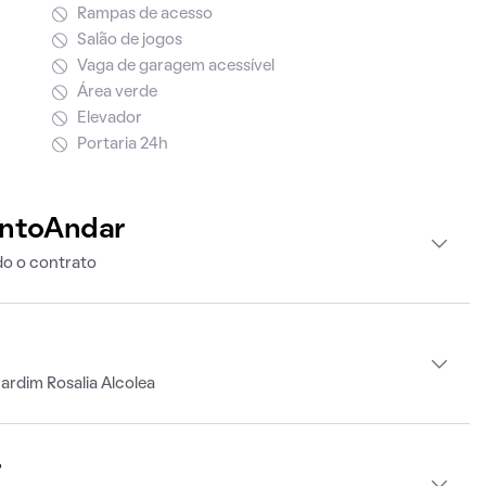
Rampas de acesso
Salão de jogos
Vaga de garagem acessível
Área verde
Elevador
Portaria 24h
intoAndar
o o contrato
ardim Rosalia Alcolea
r