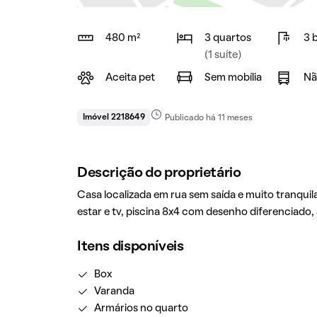
480 m²
3 quartos
3 
(1 suíte)
Aceita pet
Sem mobília
Nã
Imóvel 2218649
Publicado há 11 meses
Descrição do proprietário
Casa localizada em rua sem saída e muito tranquil
estar e tv, piscina 8x4 com desenho diferenciado,
Itens disponíveis
Box
Varanda
Armários no quarto