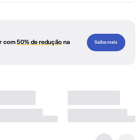
ar com
50% de redução
na
Saiba mais